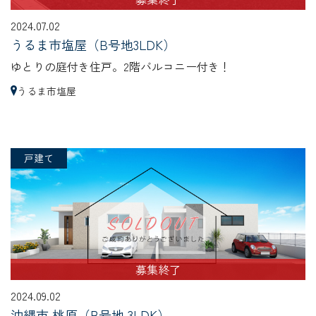
2024.07.02
うるま市塩屋（B号地3LDK）
ゆとりの庭付き住戸。2階バルコニー付き！
うるま市塩屋
戸建て
募集終了
2024.09.02
沖縄市 桃原（B号地 3LDK）